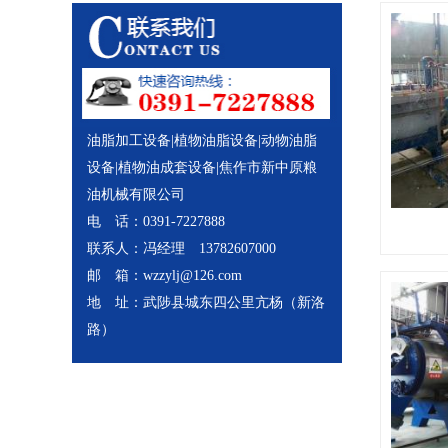
油脂加工设备|植物油脂设备|动物油脂
设备|植物油成套设备|焦作市新中原粮
油机械有限公司
电 话：0391-7227888
联系人：冯经理 13782607000
邮 箱：
wzzylj@126.com
地 址：武陟县城东四公里亢杨（新洛
路）