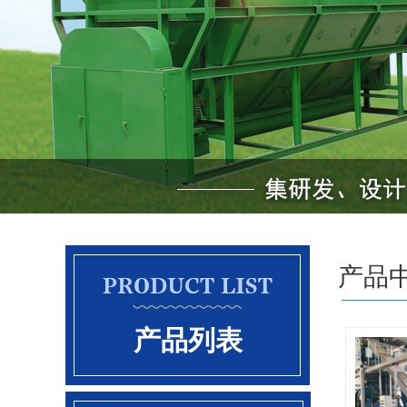
动物油
动物油
动物油
畜禽无害
植物油
植物油浸
产品
植物油
植物油
产品列表